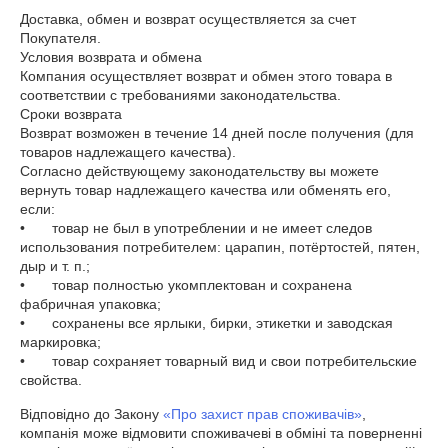
Доставка, обмен и возврат осуществляется за счет 
Покупателя.

Условия возврата и обмена

Компания осуществляет возврат и обмен этого товара в 
соответствии с требованиями законодательства. 

Сроки возврата

Возврат возможен в течение 14 дней после получения (для 
товаров надлежащего качества). 

Согласно действующему законодательству вы можете 
вернуть товар надлежащего качества или обменять его, 
если: 

•	товар не был в употреблении и не имеет следов 
использования потребителем: царапин, потёртостей, пятен, 
дыр и т. п.; 

•	товар полностью укомплектован и сохранена 
фабричная упаковка; 

•	сохранены все ярлыки, бирки, этикетки и заводская 
маркировка;

•	товар сохраняет товарный вид и свои потребительские 
свойства. 
Відповідно до Закону
«Про захист прав споживачів»
,
компанія може відмовити споживачеві в обміні та поверненні