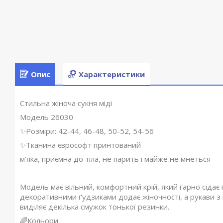
Опис
Характеристики
Стильна жіноча сукня міді
Модель 26030
✨Розміри: 42-44, 46-48, 50-52, 54-56
✨Тканина єврософт принтований
м’яка, приємна до тіла, не парить і майже не мнеться
Модель має вільний, комфортний крій, який гарно сідає п
декоративними ґудзиками додає жіночності, а рукави з 
виділяє декілька смужок тонької резинки.
🌈Кольори :