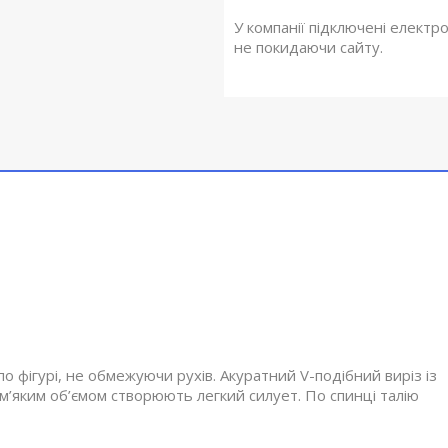
У компанії підключені електр
не покидаючи сайту.
о фігурі, не обмежуючи рухів. Акуратний V-подібний виріз із
м’яким об’ємом створюють легкий силует. По спинці талію