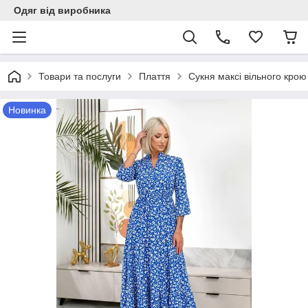
Одяг від виробника
Товари та послуги
Плаття
Сукня максi вiльного крою
Новинка