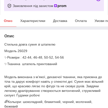
Замовлення під захистом
Опис
Характеристики
Доставка
Оплата
Умови п
Опис
Стильна довга сукня зі штапелю
Модель 26029
✨Розміри : 42-44, 46-48, 50-52, 54-56
✨Тканина штапель принтований
Модель виконана з м’якої, дихаючої тканини, яка приємна до
тіла та дарує комфорт навіть у спекотні дні. Сукня має вільний
крій, що красиво лягає по фігурі та не сковує рухів. Завдяки
легкому драпіруванню створюється витончений, струмливий
силует. Ґудзики робочі
🌈Кольори: шоколадний, блакитний, чорний, молочний,
бежевий