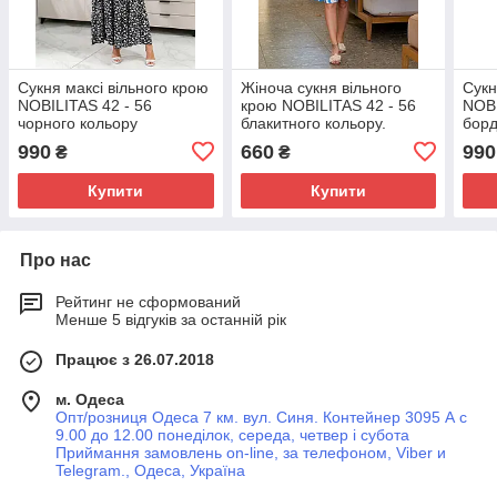
Сукня максi вiльного крою
Жіноча сукня вільного
Сукн
NOBILITAS 42 - 56
крою NOBILITAS 42 - 56
NOBI
чорного кольору
блакитного кольору.
борд
990
660
990
₴
₴
Купити
Купити
Про нас
Рейтинг не сформований
Менше 5 відгуків за останній рік
Працює з 26.07.2018
м. Одеса
Опт/розниця Одеса 7 км. вул. Синя. Контейнер 3095 А с
9.00 до 12.00 понеділок, середа, четвер і субота
Приймання замовлень on-line, за телефоном, Viber и
Telegram., Одеса, Україна