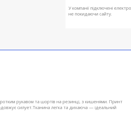
У компанії підключені електр
не покидаючи сайту.
оротким рукавом та шортів на резинці, з кишенями. Принт
одовжує силует.Тканина легка та дихаюча — ідеальний