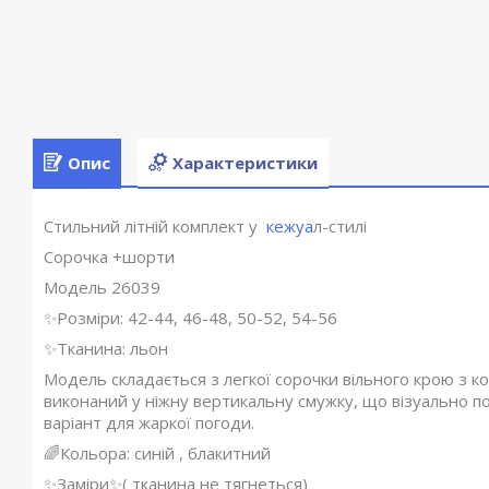
Опис
Характеристики
Стильний літній комплект у
кежуа
л-стилі
Сорочка +шорти
Модель 26039
✨Розміри: 42-44, 46-48, 50-52, 54-56
✨Тканина: льон
Модель складається з легкої сорочки вільного крою з к
виконаний у ніжну вертикальну смужку, що візуально п
варіант для жаркої погоди.
🌈Кольора: синій , блакитний
✨Заміри✨( тканина не тягнеться)