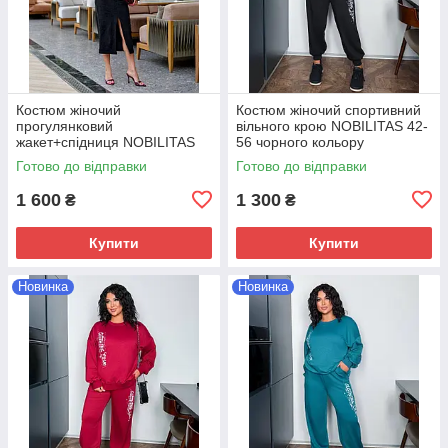
Костюм жіночий
Костюм жіночий спортивний
прогулянковий
вiльного крою NOBILITAS 42-
жакет+спiдниця NOBILITAS
56 чорного кольору
42-52 чорного кольору
Готово до відправки
Готово до відправки
1 600
1 300
₴
₴
Купити
Купити
Новинка
Новинка