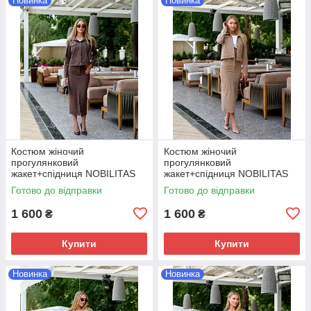
Новинка
Новинка
Костюм жіночий
Костюм жіночий
прогулянковий
прогулянковий
жакет+спiдниця NOBILITAS
жакет+спiдниця NOBILITAS
42-52 кавового кольору
42-52 бежевого кольору
Готово до відправки
Готово до відправки
1 600
1 600
₴
₴
Купити
Купити
Новинка
Новинка