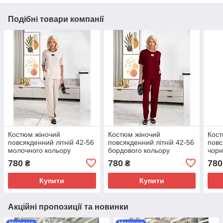
Подібні товари компанії
Костюм жіночий
Костюм жіночий
Кост
повсякденний лiтнiй 42-56
повсякденний лiтнiй 42-56
повс
молочного кольору
бордового кольору
чорн
780
780
780
₴
₴
Купити
Купити
Акційні пропозиції та новинки