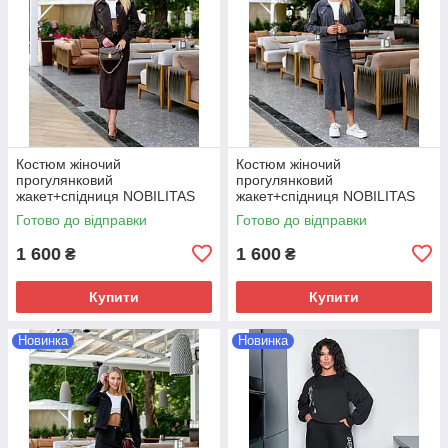
Костюм жіночий
Костюм жіночий
прогулянковий
прогулянковий
жакет+спiдниця NOBILITAS
жакет+спiдниця NOBILITAS
42-52 коричневого кольору
42-52 графiтового кольору
Готово до відправки
Готово до відправки
1 600
1 600
₴
₴
Купити
Купити
Новинка
Новинка