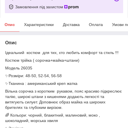
Замовлення під захистом
Опис
Характеристики
Доставка
Оплата
Умови п
Опис
Ідеальний костюм для тих, хто любить комфорт та стиль !!!
Костюм трійка ( сорочка+майка+штани)
Модель 26035
✨Розміри: 48-50, 52-54, 56-58
✨Тканина : американський креп жатка
Вільна сорочка з коротким рукавом, пояс красиво підкреслює
талію, широкі штани з кишенями додають легкості та
витягують силует. Доповнює образ майка на широких
брителях та глубоким вирізом.
🌈 Кольори: чорний, блакитний, малиновий, моко ,
шоколадний, морська хвиля