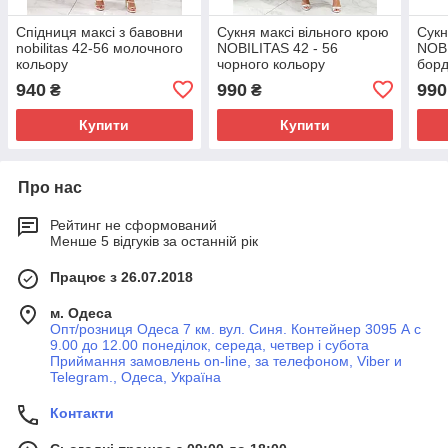
Спідниця максі з бавовни
Сукня максi вiльного крою
Сукн
nobilitas 42-56 молочного
NOBILITAS 42 - 56
NOBI
кольору
чорного кольору
борд
940
990
990
₴
₴
Купити
Купити
Про нас
Рейтинг не сформований
Менше 5 відгуків за останній рік
Працює з 26.07.2018
м. Одеса
Опт/розниця Одеса 7 км. вул. Синя. Контейнер 3095 А с
9.00 до 12.00 понеділок, середа, четвер і субота
Приймання замовлень on-line, за телефоном, Viber и
Telegram., Одеса, Україна
Контакти