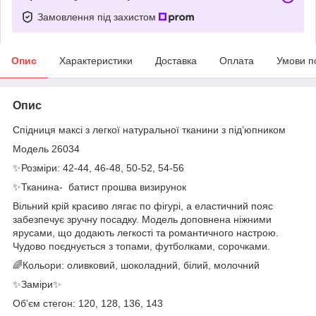
Замовлення під захистом
Опис
Характеристики
Доставка
Оплата
Умови п
Опис
Спідниця максі з легкої натуральної тканини з підʼюпником
Модель 26034
✨Розміри: 42-44, 46-48, 50-52, 54-56
✨Тканина- батист прошва визирунок
Вільний крій красиво лягає по фігурі, а еластичний пояс
забезпечує зручну посадку. Модель доповнена ніжними
ярусами, що додають легкості та романтичного настрою.
Чудово поєднується з топами, футболками, сорочками.
🌈Кольори: оливковий, шоколадний, білий, молочний
✨Заміри✨
Обʼєм стегон: 120, 128, 136, 143