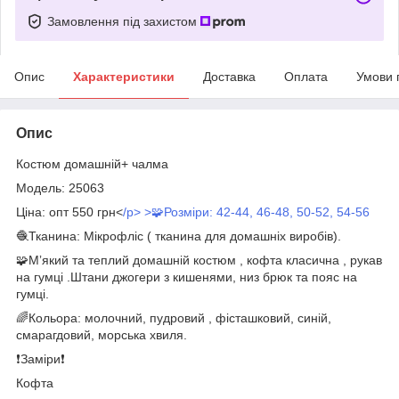
Замовлення під захистом
Опис
Характеристики
Доставка
Оплата
Умови 
Опис
Костюм домашній+ чалма
Модель: 25063
Ціна: опт 550 грн<
/p> >🧩Розміри: 42-44, 46-48, 50-52, 54-56
🧶Тканина: Мікрофліс ( тканина для домашніх виробів).
🧩Мʼякий та теплий домашній костюм , кофта класична , рукав
на гумці .Штани джогери з кишенями, низ брюк та пояс на
гумці.
🌈Кольора: молочний, пудровий , фісташковий, синій,
смарагдовий, морська хвиля.
❗️Заміри❗️
Кофта