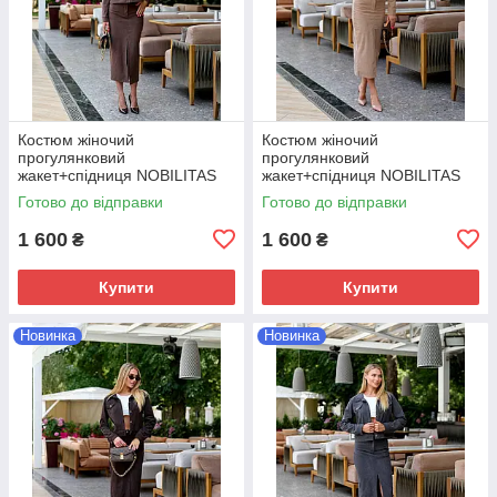
Костюм жіночий
Костюм жіночий
прогулянковий
прогулянковий
жакет+спiдниця NOBILITAS
жакет+спiдниця NOBILITAS
42-52 кавового кольору
42-52 бежевого кольору
Готово до відправки
Готово до відправки
1 600
1 600
₴
₴
Купити
Купити
Новинка
Новинка