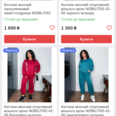
Костюм жіночий
Костюм жіночий спортивний
прогулянковий
вiльного крою NOBILITAS 42-
жакет+спiдниця NOBILITAS
56 чорного кольору
42-52 чорного кольору
Готово до відправки
Готово до відправки
1 600
1 300
₴
₴
Купити
Купити
Новинка
Новинка
Костюм жіночий спортивний
Костюм жіночий спортивний
вiльного крою NOBILITAS 42-
вiльного крою NOBILITAS 42-
56 бордового кольору
56 смарагдового кольору