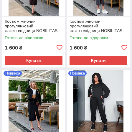
Костюм жіночий
Костюм жіночий
прогулянковий
прогулянковий
жакет+спiдниця NOBILITAS
жакет+спiдниця NOBILITAS
42-52 коричневого кольору
42-52 графiтового кольору
Готово до відправки
Готово до відправки
1 600
1 600
₴
₴
Купити
Купити
Новинка
Новинка