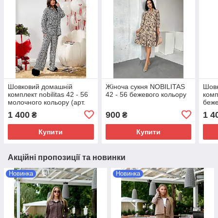
Шовковий домашній
Жіноча сукня NOBILITAS
Шов
комплект nobilitas 42 - 56
42 - 56 бежевого кольору
комп
молочного кольору (арт.
беже
24071)
2407
1 400
900
1 4
₴
₴
Купити
Купити
Акційні пропозиції та новинки
Новинка
Новинка