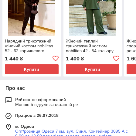
Нарядний трикотажний
Жіночий теплий
Жіно
жіночий костюм nobilitas
трикотажний костюм
спор
52 - 62 коричневого
nobilitas 42 - 54 кольору
роже
кольору
хакi
1 440
1 400
1 6
₴
₴
Купити
Купити
Про нас
Рейтинг не сформований
Менше 5 відгуків за останній рік
Працює з 26.07.2018
м. Одеса
Опт/розниця Одеса 7 км. вул. Синя. Контейнер 3095 А с
9.00 до 12.00 понеділок, середа, четвер і субота