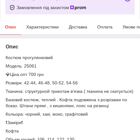
Замовлення під захистом
Опис
Характеристики
Доставка
Оплата
Умови п
Опис
Костюм прогулянковий
Модель: 25061
💎Ціна:опт 700 грн
Розміри: 42-44, 46-48, 50-52, 54-56
Тканина: структурной трикотаж вʼязка ( тканина не скатується)
Базовий костюм, теплий . Кофта подовжена з розрізами по
боках. Штани прямі , з кишенями, пояс на резинці
Кольора: чорний, хакі, моко, графітовий
❗️Заміри❗️
Кофта
Объєм грудей: 106, 114, 122, 130