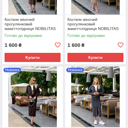
Костюм жіночий
Костюм жіночий
прогулянковий
прогулянковий
жакет+спiдниця NOBILITAS
жакет+спiдниця NOBILITAS
42-52 кавового кольору
42-52 бежевого кольору
Готово до відправки
Готово до відправки
1 600
1 600
₴
₴
Купити
Купити
Новинка
Новинка