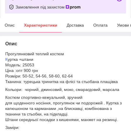
Замовлення під захистом
Опис
Характеристики
Доставка
Оплата
Умови 
Опис
Прогулянковий теплий костюм
К
уртка +штани
Модель: 25053
Ціна :опт 900 грн
Розміри: 50-52, 54-56, 58-60, 62-64
Тканина: турецька тринитка на флісі та стьобана плащівка
Кольори: чорний, джинсовий, моко, смарагдовий, марсала
Костюм спортивно-кежуальний, зручний
для щоденного носіння, прогулянок чи подорожей . Куртка з
капюшоном та карманами ,на блискавці, комбінована з
тканини та стьобки, на підкладці.
Штани середньої посадки з кишенями, манжет на резинці.
Заміри: