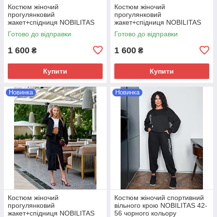
Костюм жіночий
Костюм жіночий
прогулянковий
прогулянковий
жакет+спiдниця NOBILITAS
жакет+спiдниця NOBILITAS
42-52 коричневого кольору
42-52 графiтового кольору
Готово до відправки
Готово до відправки
1 600
1 600
₴
₴
Купити
Купити
Новинка
Новинка
Костюм жіночий
Костюм жіночий спортивний
прогулянковий
вiльного крою NOBILITAS 42-
жакет+спiдниця NOBILITAS
56 чорного кольору