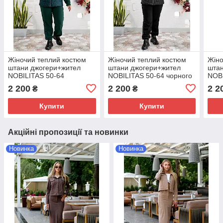
Жіночий теплий костюм
Жіночий теплий костюм
Жіно
штани джогери+жител
штани джогери+жител
штан
NOBILITAS 50-64
NOBILITAS 50-64 чорного
NOBI
смарагдового кольору
кольору
граф
2 200
2 200
2 2
₴
₴
Купити
Купити
Акційні пропозиції та новинки
Новинка
Новинка