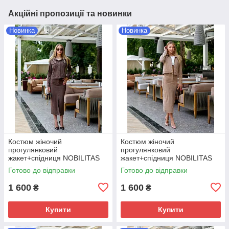
Акційні пропозиції та новинки
Новинка
Новинка
Костюм жіночий
Костюм жіночий
прогулянковий
прогулянковий
жакет+спiдниця NOBILITAS
жакет+спiдниця NOBILITAS
42-52 кавового кольору
42-52 бежевого кольору
Готово до відправки
Готово до відправки
1 600
1 600
₴
₴
Купити
Купити