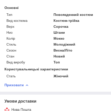
Основні
Тип
Повсякденний костюм
Вид костюма
Костюм-трійка
Верх
Сорочка
Низ
Штани
Колір
Мокко
Стиль
Молодіжний
Сезон
Весна/Літо
Стан
Новий
Вид виробу
Топ
Користувальницькі характеристики
Стать
Жіночий
Приховати
Умови доставки
Нова Пошта