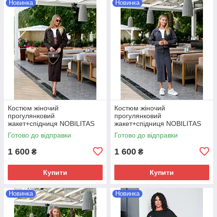
Новинка
Новинка
Костюм жіночий
Костюм жіночий
прогулянковий
прогулянковий
жакет+спiдниця NOBILITAS
жакет+спiдниця NOBILITAS
42-52 коричневого кольору
42-52 графiтового кольору
Готово до відправки
Готово до відправки
1 600
1 600
₴
₴
Купити
Купити
Новинка
Новинка