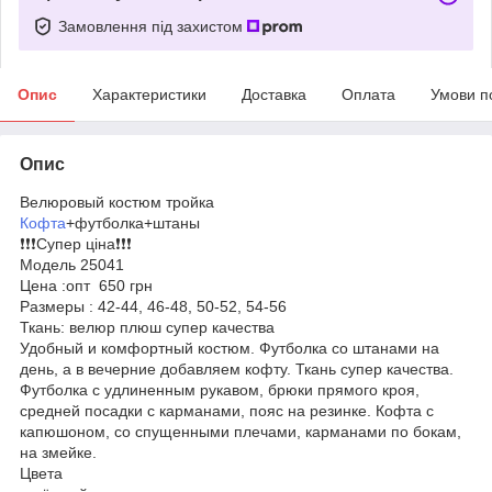
Замовлення під захистом
Опис
Характеристики
Доставка
Оплата
Умови п
Опис
Велюровый костюм тройка
Кофта
+футболка+штаны
❗️❗️❗️Супер ціна❗️❗️❗️
Модель 25041
Цена :опт 650 грн
Размеры : 42-44, 46-48, 50-52, 54-56
Ткань: велюр плюш супер качества
Удобный и комфортный костюм. Футболка со штанами на
день, а в вечерние добавляем кофту. Ткань супер качества.
Футболка с удлиненным рукавом, брюки прямого кроя,
средней посадки с карманами, пояс на резинке. Кофта с
капюшоном, со спущенными плечами, карманами по бокам,
на змейке.
Цвета