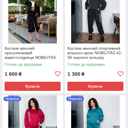
Костюм жіночий
Костюм жіночий спортивний
прогулянковий
вiльного крою NOBILITAS 42-
жакет+спiдниця NOBILITAS
56 чорного кольору
42-52 чорного кольору
Готово до відправки
Готово до відправки
1 600
1 300
₴
₴
Купити
Купити
Новинка
Новинка