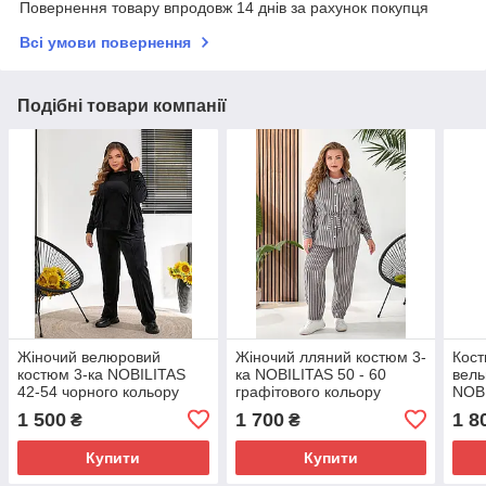
Повернення товару впродовж 14 днів за рахунок покупця
Всі умови повернення
Подібні товари компанії
Жіночий велюровий
Жіночий лляний костюм 3-
Кост
костюм 3-ка NOBILITAS
ка NOBILITAS 50 - 60
вель
42-54 чорного кольору
графітового кольору
NOBI
коль
1 500
1 700
1 8
₴
₴
Купити
Купити