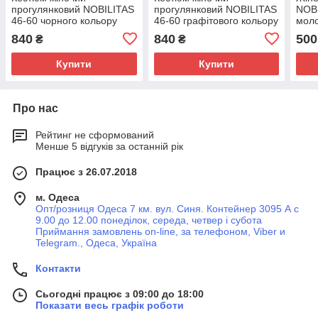
прогулянковий NOBILITAS
прогулянковий NOBILITAS
NOBI
46-60 чорного кольору
46-60 графiтового кольору
моло
840
840
500
₴
₴
Купити
Купити
Про нас
Рейтинг не сформований
Менше 5 відгуків за останній рік
Працює з 26.07.2018
м. Одеса
Опт/розниця Одеса 7 км. вул. Синя. Контейнер 3095 А с
9.00 до 12.00 понеділок, середа, четвер і субота
Приймання замовлень on-line, за телефоном, Viber и
Telegram., Одеса, Україна
Контакти
Сьогодні працює з 09:00 до 18:00
Показати весь графік роботи