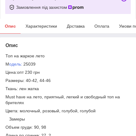
Замовлення під захистом
Опис
Характеристики
Доставка
Оплата
Умови п
Опис
Топ на жаркое лето
М
одель:
25039
Цена:опт 230 грн
Размеры: 40-42, 44-46
Ткань: лен жатка
Must have на лето, приятный, легкий и свободный топ на
брителях
Цвета: молочный, розовый, голубой, голубой
Замеры
Объем груди: 90, 98
Длина по спинке: 27, 2