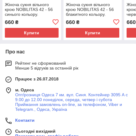
Жіноча сукня вільного
Жіноча сукня вільного
Жіно
крою NOBILITAS 42 - 56
крою NOBILITAS 42 - 56
крою
синього кольору.
блакитного кольору.
черв
660
660
660
₴
₴
Купити
Купити
Про нас
Рейтинг не сформований
Менше 5 відгуків за останній рік
Працює з 26.07.2018
м. Одеса
Опт/розниця Одеса 7 км. вул. Синя. Контейнер 3095 А с
9.00 до 12.00 понеділок, середа, четвер і субота
Приймання замовлень on-line, за телефоном, Viber и
Telegram., Одеса, Україна
Контакти
Сьогодні вихідний
Показати весь графік роботи