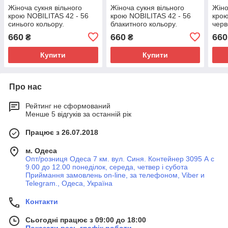
Жіноча сукня вільного
Жіноча сукня вільного
Жіно
крою NOBILITAS 42 - 56
крою NOBILITAS 42 - 56
крою
синього кольору.
блакитного кольору.
черв
660
660
660
₴
₴
Купити
Купити
Про нас
Рейтинг не сформований
Менше 5 відгуків за останній рік
Працює з 26.07.2018
м. Одеса
Опт/розниця Одеса 7 км. вул. Синя. Контейнер 3095 А с
9.00 до 12.00 понеділок, середа, четвер і субота
Приймання замовлень on-line, за телефоном, Viber и
Telegram., Одеса, Україна
Контакти
Сьогодні працює з 09:00 до 18:00
Показати весь графік роботи