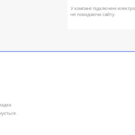
У компанії підключені електр
не покидаючи сайту.
ладка
нується .