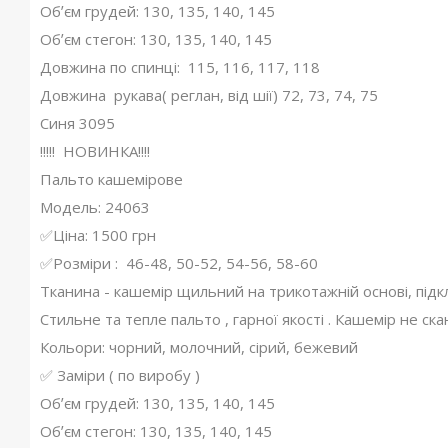
Обʼєм грудей: 130, 135, 140, 145
Обʼєм стегон: 130, 135, 140, 145
Довжина по спинці: 115, 116, 117, 118
Довжина рукава( реглан, від шії) 72, 73, 74, 75
Синя 3095
!!!!! НОВИНКА!!!!
Пальто кашемірове
Модель: 24063
✅Ціна: 1500 грн
✅Розміри : 46-48, 50-52, 54-56, 58-60
Тканина - кашемір щильний на трикотажній основі, підк
Стильне та тепле пальто , гарної якості . Кашемір не ска
Кольори: чорний, молочний, сірий, бежевий
✅ Заміри ( по виробу )
Обʼєм грудей: 130, 135, 140, 145
Обʼєм стегон: 130, 135, 140, 145