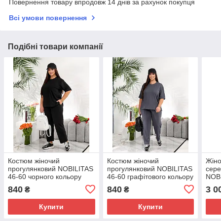
Повернення товару впродовж 14 днів за рахунок покупця
Всі умови повернення
Подібні товари компанії
Костюм жіночий
Костюм жіночий
Жіно
прогулянковий NOBILITAS
прогулянковий NOBILITAS
сере
46-60 чорного кольору
46-60 графiтового кольору
NOBI
840
840
3 0
₴
₴
Купити
Купити