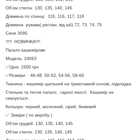
Обʼєм стегон: 130, 135, 140, 145
Довжина по спинці: 115, 116, 117, 118
Довжина рукава( реглан, від шії) 72, 73, 74, 75
Синя 3095
!!!!! НОВИНКА!!!!
Пальто кашемірове
Модель: 24063
✅Ціна: 1500 грн
✅Розміри : 46-48, 50-52, 54-56, 58-60
Тканина - кашемір щильний на трикотажній основі, підкладка
Стильне та тепле пальто , гарної якості . Кашемір не
сканується .
Кольори: чорний, молочний, сірий, бежевий
✅ Заміри ( по виробу )
Обʼєм грудей: 130, 135, 140, 145
Обʼєм стегон: 130, 135, 140, 145