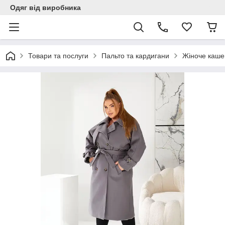
Одяг від виробника
Товари та послуги
Пальто та кардигани
Жіноче каше