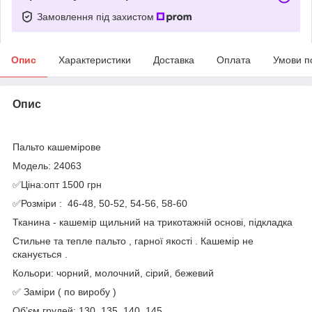
Замовлення під захистом
Опис
Характеристики
Доставка
Оплата
Умови п
Опис
Пальто кашемірове
Модель: 24063
✅Ціна:опт 1500 грн
✅Розміри : 46-48, 50-52, 54-56, 58-60
Тканина - кашемір щильний на трикотажній основі, підкладка
Стильне та тепле пальто , гарної якості . Кашемір не
сканується .
Кольори: чорний, молочний, сірий, бежевий
✅ Заміри ( по виробу )
Обʼєм грудей: 130, 135, 140, 145