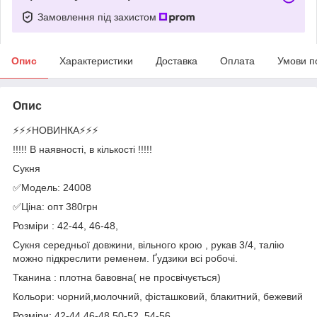
Замовлення під захистом
Опис
Характеристики
Доставка
Оплата
Умови п
Опис
⚡️⚡️⚡️НОВИНКА⚡️⚡️⚡️
!!!!! В наявності, в кількості !!!!!
Сукня
✅Модель: 24008
✅Ціна: опт 380грн
Розміри : 42-44, 46-48,
Сукня середньої довжини, вільного крою , рукав 3/4, талію
можно підкреслити ременем. Ґудзики всі робочі.
Тканина : плотна бавовна( не просвічується)
Кольори: чорний,молочний, фісташковий, блакитний, бежевий
Розміри: 42-44,46-48,50-52, 54-56