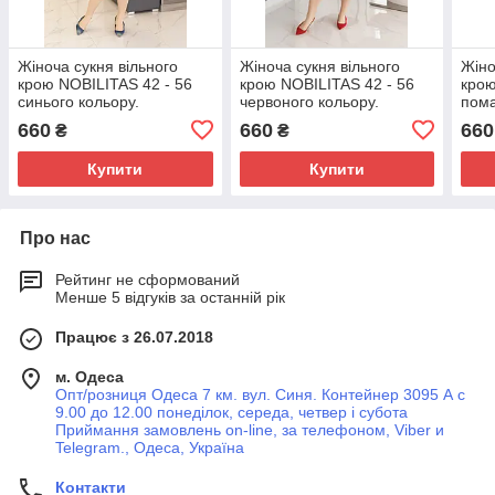
Жіноча сукня вільного
Жіноча сукня вільного
Жіно
крою NOBILITAS 42 - 56
крою NOBILITAS 42 - 56
крою
синього кольору.
червоного кольору.
пома
660
660
660
₴
₴
Купити
Купити
Про нас
Рейтинг не сформований
Менше 5 відгуків за останній рік
Працює з 26.07.2018
м. Одеса
Опт/розниця Одеса 7 км. вул. Синя. Контейнер 3095 А с
9.00 до 12.00 понеділок, середа, четвер і субота
Приймання замовлень on-line, за телефоном, Viber и
Telegram., Одеса, Україна
Контакти